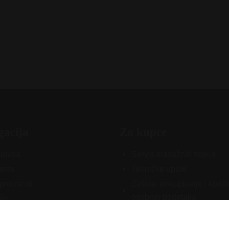
gacija
Za kupce
lovna
Servis masažnih fotelja
ama
Tehničke upute
proizvodi
Zaštita, prikupljanje i koriš
osobnih podataka
ije
Opći uvjeti poslovanja
takt