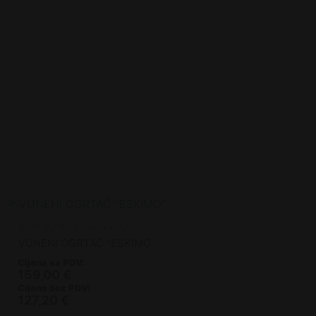
SITNI VUNENI PROIZVODI
VUNENI OGRTAČ “ESKIMO”
Cijena sa PDV:
159,00
€
Cijena bez PDV:
127,20
€