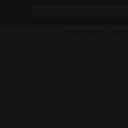
Skip
to
content
NASLOVNA
PROI
SITNI