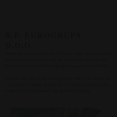
B.P. EUROGRUPA
D.O.O.
Danas djelujemo na području 3 države u regiji, Hrvatskoj, Srbiji
i Bosni i Hercegovini, te je naš rad unazad više godina i više
tisuća zadovoljnih korisnika najbolji pokazatelj naše kvalitete.
Za svaki vaš upit odvojit ćemo potrebno vrijeme te zajedno sa
vama pronaći najbolje rješenje, da li se radilo o dimenziji, boji i
kvaliteti proizvoda, pronaći najbolji modul plaćanja.