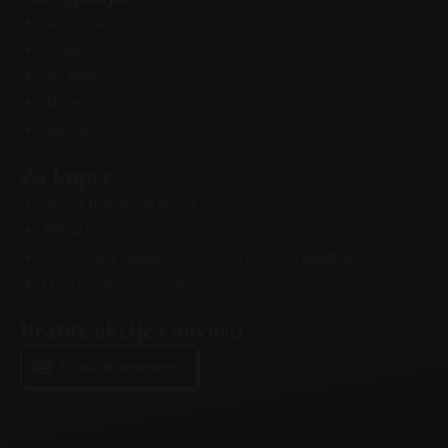
e
t
t
Naslovna
b
a
u
O nama
o
g
b
Svi proizvodi
o
r
e
Akcije
k
a
Kontakt
m
Za kupce
Servis masažnih fotelja
Tehničke upute
Zaštita, prikupljanje i korištenje osobnih podataka
Opći uvjeti poslovanja
Pratite akcije i novosti
Prijava na Newsletter!