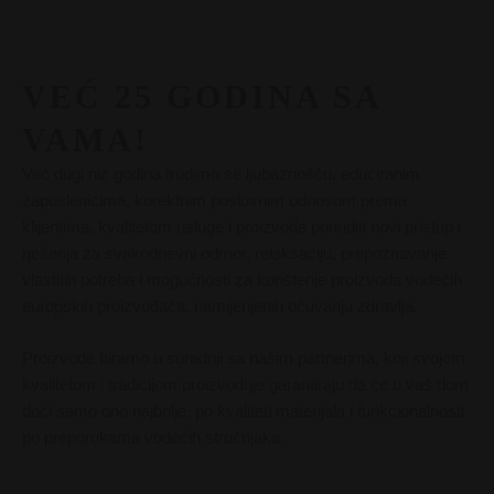
VEĆ 25 GODINA SA
VAMA!
Već dugi niz godina trudimo se ljubaznošću, educiranim
zaposlenicima, korektnim poslovnim odnosom prema
klijentima, kvalitetom usluge i proizvoda ponuditi novi pristup i
rješenja za svakodnevni odmor, relaksaciju, prepoznavanje
vlastitih potreba i mogućnosti za korištenje proizvoda vodećih
europskih proizvođača, namijenjenih očuvanju zdravlja.
Proizvode biramo u suradnji sa našim partnerima, koji svojom
kvalitetom i tradicijom proizvodnje garantiraju da će u vaš dom
doći samo ono najbolje, po kvaliteti materijala i funkcionalnosti
po preporukama vodećih stručnjaka.