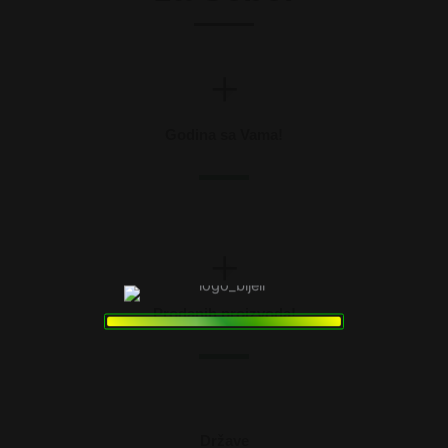
+
Godina sa Vama!
+
Prodanih proizvoda!
Države