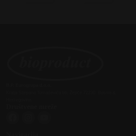
B.P. Eurogrupa d.o.o.
Kralja Stjepana Tomaševića bb, Žepče 72230, Bosnia &
Herzegovina
Društvene mreže
F
I
Y
a
n
o
c
s
u
Navigacija