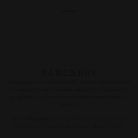
PARTNERI
Višegodišnje iskustvo na tržištu EU, visokokvalitetni proizvodi
sa tradicijom izrade i korištenja, garancija su i zadovoljstvo
našeg poduzeća, te ih s ponosom distribuiramo i na našem
području.
Više od
25 godina
postojanja firme prenosimo kroz naše
proizvode i naše zaposlenike do zadovoljnog korisnika.